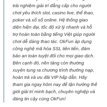
trải nghiệm giải trí đẳng cấp cho người
chơi yêu thích slot, casino live, thể thao,
poker và xổ số online. Hệ thống giao
diện hiện đại, tốc độ xử lý nhanh và hỗ
trợ hoàn toàn bằng tiếng Việt giúp người
chơi dễ dàng thao tác. OkFun áp dụng
công nghệ mã hóa SSL tiên tiến, đảm
bảo an toàn tuyệt đối cho mọi giao dịch.
Bên cạnh đó, nền tảng còn thường
xuyên tung ra chương trình thưởng nạp,
hoàn trả và ưu đãi VIP hấp dẫn. Hãy
tham gia ngay hôm nay để tận hưởng thế
giới giải trí minh bạch, chuyên nghiệp và
đáng tin cậy cùng OkFun!