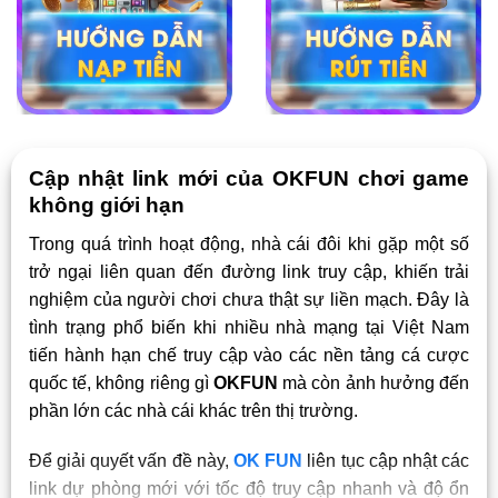
Cập nhật link mới của OKFUN chơi game
không giới hạn
Trong quá trình hoạt động, nhà cái đôi khi gặp một số
trở ngại liên quan đến đường link truy cập, khiến trải
nghiệm của người chơi chưa thật sự liền mạch. Đây là
tình trạng phổ biến khi nhiều nhà mạng tại Việt Nam
tiến hành hạn chế truy cập vào các nền tảng cá cược
quốc tế, không riêng gì
OKFUN
mà còn ảnh hưởng đến
phần lớn các nhà cái khác trên thị trường.
Để giải quyết vấn đề này,
OK FUN
liên tục cập nhật các
link dự phòng mới với tốc độ truy cập nhanh và độ ổn