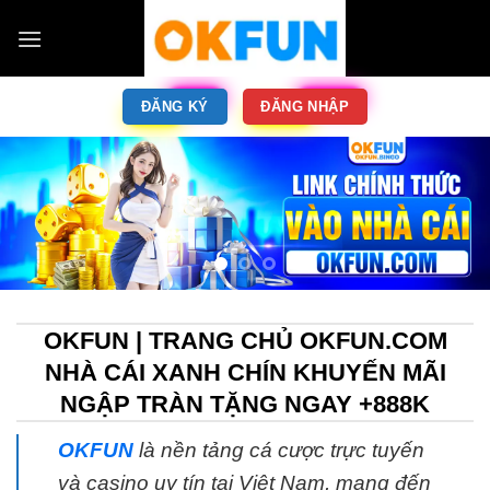
ĐĂNG KÝ
ĐĂNG NHẬP
OKFUN | TRANG CHỦ OKFUN.COM
NHÀ CÁI XANH CHÍN KHUYẾN MÃI
NGẬP TRÀN TẶNG NGAY +888K
OKFUN
là nền tảng cá cược trực tuyến
và casino uy tín tại Việt Nam, mang đến