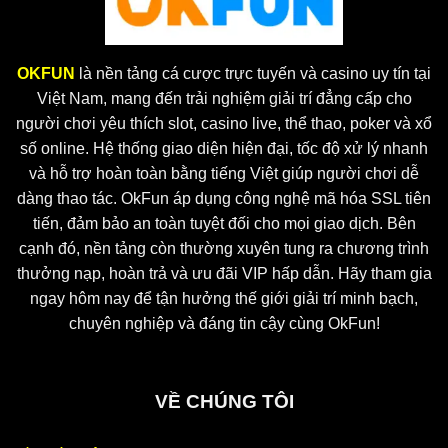
OKFUN
là nền tảng cá cược trực tuyến và casino uy tín tại
Việt Nam, mang đến trải nghiệm giải trí đẳng cấp cho
người chơi yêu thích slot, casino live, thể thao, poker và xổ
số online. Hệ thống giao diện hiện đại, tốc độ xử lý nhanh
và hỗ trợ hoàn toàn bằng tiếng Việt giúp người chơi dễ
dàng thao tác. OkFun áp dụng công nghệ mã hóa SSL tiên
tiến, đảm bảo an toàn tuyệt đối cho mọi giao dịch. Bên
cạnh đó, nền tảng còn thường xuyên tung ra chương trình
thưởng nạp, hoàn trả và ưu đãi VIP hấp dẫn. Hãy tham gia
ngay hôm nay để tận hưởng thế giới giải trí minh bạch,
chuyên nghiệp và đáng tin cậy cùng OkFun!
VỀ CHÚNG TÔI