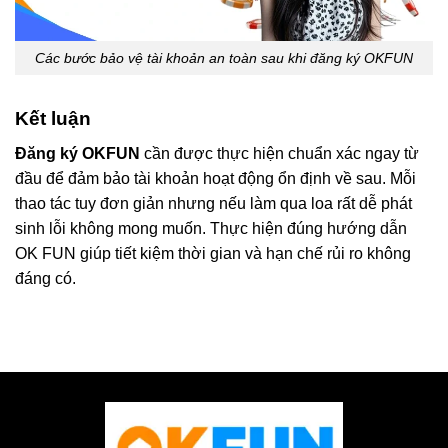
Các bước bảo vệ tài khoản an toàn sau khi đăng ký OKFUN
Kết luận
Đăng ký OKFUN
cần được thực hiện chuẩn xác ngay từ
đầu để đảm bảo tài khoản hoạt động ổn định về sau. Mỗi
thao tác tuy đơn giản nhưng nếu làm qua loa rất dễ phát
sinh lỗi không mong muốn. Thực hiện đúng hướng dẫn
OK FUN giúp tiết kiệm thời gian và hạn chế rủi ro không
đáng có.