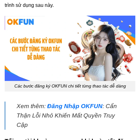
trình sử dụng sau này.
Các bước đăng ký OKFUN chi tiết từng thao tác dễ dàng
Xem thêm:
Đăng Nhập OKFUN
: Cẩn
Thận Lỗi Nhỏ Khiến Mất Quyền Truy
Cập