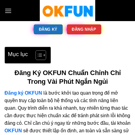
ĐĂNG KÝ
ĐĂNG NHẬP
Mục lục
Đăng Ký OKFUN Chuẩn Chỉnh Chỉ
Trong Vài Phút Ngắn Ngủi
Đăng ký OKFUN
là bước khởi tạo quan trọng để mở
quyền truy cập toàn bộ hệ thống và các tính năng liên
quan. Quy trình diễn ra khá nhanh, tuy nhiên từng thao tác
cần được thực hiện chuẩn xác để tránh phát sinh lỗi không
đáng có. Chỉ cần chú ý ngay từ những bước đầu, tài khoản
OKFUN
sẽ được thiết lập ổn định, an toàn và sẵn sàng sử