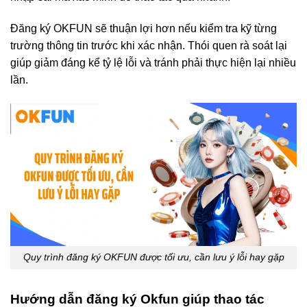
Đăng ký OKFUN sẽ thuận lợi hơn nếu kiểm tra kỹ từng
trường thông tin trước khi xác nhận. Thói quen rà soát lại
giúp giảm đáng kể tỷ lệ lỗi và tránh phải thực hiện lại nhiều
lần.
Quy trình đăng ký OKFUN được tối ưu, cần lưu ý lỗi hay gặp
Hướng dẫn đăng ký Okfun giúp thao tác