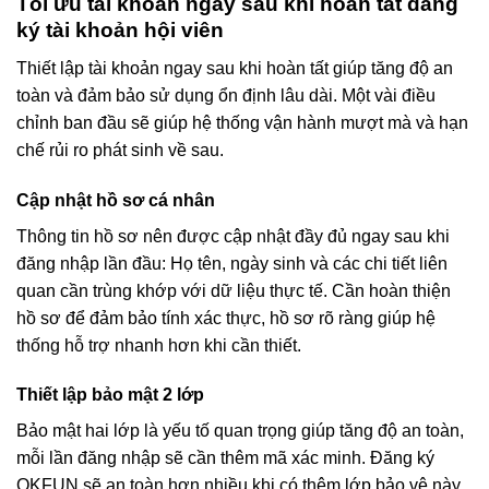
Tối ưu tài khoản ngay sau khi hoàn tất đăng
ký tài khoản hội viên
Thiết lập tài khoản ngay sau khi hoàn tất giúp tăng độ an
toàn và đảm bảo sử dụng ổn định lâu dài. Một vài điều
chỉnh ban đầu sẽ giúp hệ thống vận hành mượt mà và hạn
chế rủi ro phát sinh về sau.
Cập nhật hồ sơ cá nhân
Thông tin hồ sơ nên được cập nhật đầy đủ ngay sau khi
đăng nhập lần đầu: Họ tên, ngày sinh và các chi tiết liên
quan cần trùng khớp với dữ liệu thực tế. Cần hoàn thiện
hồ sơ để đảm bảo tính xác thực, hồ sơ rõ ràng giúp hệ
thống hỗ trợ nhanh hơn khi cần thiết.
Thiết lập bảo mật 2 lớp
Bảo mật hai lớp là yếu tố quan trọng giúp tăng độ an toàn,
mỗi lần đăng nhập sẽ cần thêm mã xác minh. Đăng ký
OKFUN sẽ an toàn hơn nhiều khi có thêm lớp bảo vệ này,