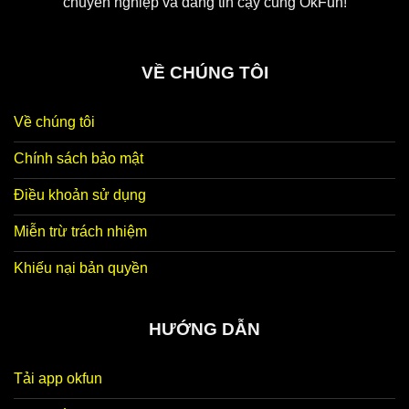
chuyên nghiệp và đáng tin cậy cùng OkFun!
VỀ CHÚNG TÔI
Về chúng tôi
Chính sách bảo mật
Điều khoản sử dụng
Miễn trừ trách nhiệm
Khiếu nại bản quyền
HƯỚNG DẪN
Tải app okfun